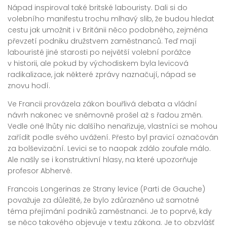
Nápad inspiroval také britské labouristy. Dali si do
volebního manifestu trochu mlhavý slib, že budou hledat
cestu jak umožnit i v Británii něco podobného, zejména
převzetí podniku družstvem zaměstnanců. Teď mají
labouristé jiné starosti po největší volební porážce
v historii, ale pokud by východiskem byla levicová
radikalizace, jak některé zprávy naznačují, nápad se
znovu hodí.
Ve Francii provázela zákon bouřlivá debata a vládní
návrh nakonec ve sněmovně prošel až s řadou změn.
Vedle oné lhůty nic dalšího nenařizuje, vlastníci se mohou
zařídit podle svého uvážení. Přesto byl pravicí označován
za bolševizační. Levici se to naopak zdálo zoufale málo.
Ale našly se i konstruktivní hlasy, na které upozorňuje
profesor Abhervé.
Francois Longerinas ze Strany levice (Parti de Gauche)
považuje za důležité, že bylo zdůrazněno už samotné
téma přejímání podniků zaměstnanci. Je to poprvé, kdy
se něco takového objevuje v textu zákona. Je to obzvlášť