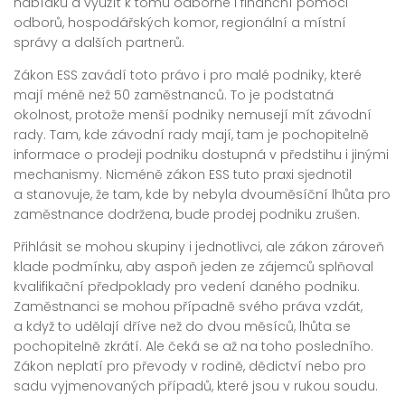
nabídku a využít k tomu odborné i finanční pomoci
odborů, hospodářských komor, regionální a místní
správy a dalších partnerů.
Zákon ESS zavádí toto právo i pro malé podniky, které
mají méně než 50 zaměstnanců. To je podstatná
okolnost, protože menší podniky nemusejí mít závodní
rady. Tam, kde závodní rady mají, tam je pochopitelně
informace o prodeji podniku dostupná v předstihu i jinými
mechanismy. Nicméně zákon ESS tuto praxi sjednotil
a stanovuje, že tam, kde by nebyla dvouměsíční lhůta pro
zaměstnance dodržena, bude prodej podniku zrušen.
Přihlásit se mohou skupiny i jednotlivci, ale zákon zároveň
klade podmínku, aby aspoň jeden ze zájemců splňoval
kvalifikační předpoklady pro vedení daného podniku.
Zaměstnanci se mohou případně svého práva vzdát,
a když to udělají dříve než do dvou měsíců, lhůta se
pochopitelně zkrátí. Ale čeká se až na toho posledního.
Zákon neplatí pro převody v rodině, dědictví nebo pro
sadu vyjmenovaných případů, které jsou v rukou soudu.