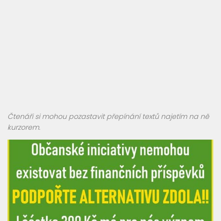
Čtenáři si mohou pozastavit přepínání textů najetím na ně
kurzorem.