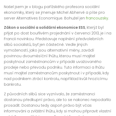
Našel jsem je v blogu pařížského profesora sociální
ekonomiky, který se jmenuje Michel Abhervé a píše pro
server Alternatives Economique. Bohužel jen
francouzsky
.
Zákon o sociální a solidární ekonomice ESS
, kterýž byl
přijat po dost bouřlivém projednání v červenci 2013, je i na
Francii novinkou. Představuje naplnění předvolebních
slibů socialistů, byť jen částečné. Vedle jiných
vymožeností, jako jsou alternativní měny, zavádí
povinnou dvouměsíční lhůtu, kterou musí majitel
poskytnout zaměstnancům v případě uvažovaného
prodeje nebo převodu podniku. Tuto informaci a lhůtu
musí majitel zaměstnancům poskytnout i v případě, kdy
nad podnikem ztrácí kontrolu, například kvůli hrozícímu
bankrotu.
Z původních slibů sice vyznívalo, že zaměstnanci
dostanou předkupní právo, ale to se nakonec nepodařilo
prosadit. Dostanou tedy aspoň právo být včas
informováni a zvláštní lhůtu, kdy si mohou připravit vlastní