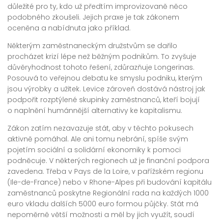
důležité pro ty, kdo už předtím improvizovaně něco
podobného zkoušeli. Jejich praxe je tak zákonem
oceněna a nabídnuta jako příklad.
Některým zaměstnaneckým družstvům se dařilo
procházet krizí lépe než běžným podnikům. To zvyšuje
důvěryhodnost tohoto řešení, zdůrazňuje Longerinas.
Posouvá to veřejnou debatu ke smyslu podniku, kterým
jsou výrobky a užitek. Levice zároveň dostává nástroj jak
podpořit rozptýlené skupinky zaměstnanců, kteří bojují
o naplnění humánnější alternativy ke kapitalismu.
Zákon zatím nezavazuje stát, aby v těchto pokusech
aktivně pomáhal. Ale ani tomu nebrání, spíše svým
pojetím sociální a solidární ekonomiky k pomoci
podněcuje. V některých regionech už je finanční podpora
zavedena. Třeba v Pays de la Loire, v pařížském regionu
(Ile-de-France) nebo v Rhone-Alpes při budování kapitálu
zaměstnanců poskytne Regionální rada na každých 1000
euro vkladu dalších 5000 euro formou půjčky. Stát má
nepoměrně větší možnosti a měl by jich využít, soudí