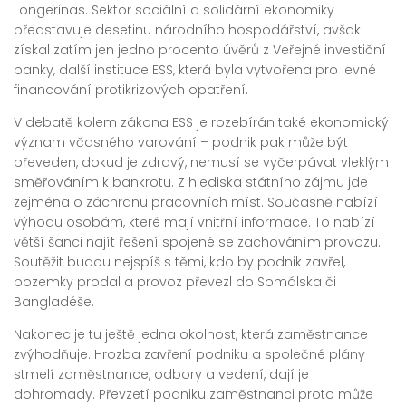
Longerinas. Sektor sociální a solidární ekonomiky
představuje desetinu národního hospodářství, avšak
získal zatím jen jedno procento úvěrů z Veřejné investiční
banky, další instituce ESS, která byla vytvořena pro levné
financování protikrizových opatření.
V debatě kolem zákona ESS je rozebírán také ekonomický
význam včasného varování – podnik pak může být
převeden, dokud je zdravý, nemusí se vyčerpávat vleklým
směřováním k bankrotu. Z hlediska státního zájmu jde
zejména o záchranu pracovních míst. Současně nabízí
výhodu osobám, které mají vnitřní informace. To nabízí
větší šanci najít řešení spojené se zachováním provozu.
Soutěžit budou nejspíš s těmi, kdo by podnik zavřel,
pozemky prodal a provoz převezl do Somálska či
Bangladéše.
Nakonec je tu ještě jedna okolnost, která zaměstnance
zvýhodňuje. Hrozba zavření podniku a společné plány
stmelí zaměstnance, odbory a vedení, dají je
dohromady. Převzetí podniku zaměstnanci proto může