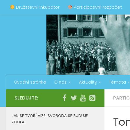
Družstevní inkubátor
Participativní rozpočet
Úvodní stránka
O nás
Aktuality
Témata
SLEDUJTE:
PARTIC
JAK SE TVOŘÍ VIZE: SVOBODA SE BUDUJE
To
ZDOLA