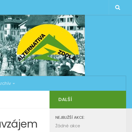
rchív
DALŠÍ
NEJBLIŽŠÍ AKCE:
avzájem
Žádné akce