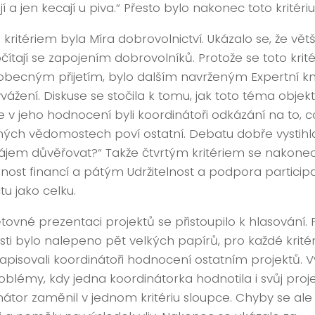
í a jen kecají u piva.“ Přesto bylo nakonec toto kritériu
kritériem byla Míra dobrovolnictví. Ukázalo se, že větš
očítají se zapojením dobrovolníků. Protože se toto kri
obecným přijetím, bylo dalším navrženým Expertní
vážení. Diskuse se stočila k tomu, jak toto téma objekt
e v jeho hodnocení byli koordinátoři odkázání na to, 
ých vědomostech poví ostatní. Debatu dobře vystihl
zájem důvěřovat?“ Takže čtvrtým kritériem se nakonec 
elnost financí a pátým Udržitelnost a podpora particip
tu jako celku.
tovné prezentaci projektů se přistoupilo k hlasování. 
sti bylo nalepeno pět velkých papírů, pro každé krité
apisovali koordinátoři hodnocení ostatním projektů. Vy
oblémy, kdy jedna koordinátorka hodnotila i svůj proje
nátor zaměnil v jednom kritériu sloupce. Chyby se ale