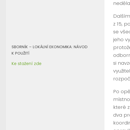
nedělaj
Dalším 
z 15, p
se vše
jeho vy
protož
SBORNÍK – LOKÁLNÍ EKONOMIKA: NÁVOD
K POUŽITÍ
odborn
si nav
Ke stažení zde
využit
rozpoč
Po opě
místno
které z
dva pr
koordi