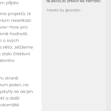
NEJNOVĚJŠÍ ZPRÁVY NA TWITTERU
m přijato.
Tweets by @azetko
ina projektů, 14
térium nesetkalo
 know—how pro
ivně hodnotit,
co o svých
a věta: „Můžeme
stalo Efektivní
ativního
Po straně
rium jeden, na
skytly se asi jen
kt a další
 okamžitě