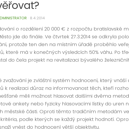
věřovat?
DMINISTRATOR
·
8.4.2014
ování o rozdělení 20 000 € z rozpočtu bratislavské m
sto jde do finále. Ve čtvrtek 27.3.2014 se odkryla pol
ání, protože ten den na místním úřadě proběhlo veře
tů, které má v konečných výsledcích 50% váhu. Po tř
tal do čela projekt na revitalizaci bývalého železničn
é zvažování je zvláštní systém hodnocení, který vnáší
ů k realizaci důraz na informovanost těch, kteří rozhod
šťané měli možnost hlasovat dalšími dvěma meto
etové ankety nebo fyzicky hlasovacími lístky do uren n
h městské části. Oproti těmto tradičním metodám ve
kritéria, podle kterých se každý projekt hodnotí. Oproti
snaží vnést do hodnocení větší objektivitu.