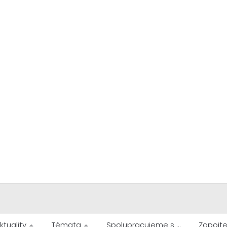
ktuality
Témata
Spolupracujeme s …
Zapojte