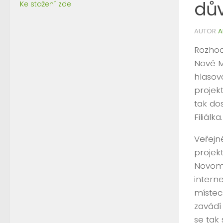
dů
Ke stažení zde
AUTOR
A
Rozhod
Nové Mě
hlasov
projek
tak dos
Filiálka.
Veřejn
projekt
Novome
intern
místec
zavádí 
se tak 