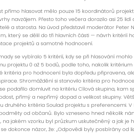
t přímo hlasovat mělo pouze 15 koordinátorů projektů,
vrhy navzájem. Přesto toho večera dorazilo asi 25 lidí
itelé a starosta. Na úvod představil moderátor Peter 
, který se dělil do tři hlavních části — návrh kritérií 
tace projektů a samotné hodnocení.
dy se vybíralo 5 kritérií, kdy se při hlasování mohlo v
u projektu 0 až 5 bodů, podle toho, nakolik kritérium 
é kritéria pro hodnocení byla dopředu připravena, ale
nspirace. Shromáždění si stanovilo kritéria pro hodnoc
 se podařilo domluvit na kritériu Cílová skupina, kam 
odost, přímý a nepřímý dopad a velikost skupiny. Větš
 u druhého kritéria Soulad projektu s preferencemi.
i podměty od občanů. Bylo vzneseno hned několik nám
, na jakém vzorku byl průzkum uskutečněný a jak je 
 se dokonce názor, že: „Odpovědi byly posbírány od lidí