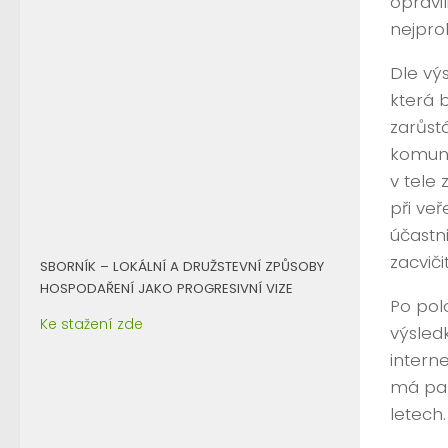
opravi
nejprob
Dle výs
která 
zarůst
komuni
v tele
při veř
účastni
zacvičit
SBORNÍK – LOKÁLNÍ A DRUŽSTEVNÍ ZPŮSOBY
HOSPODAŘENÍ JAKO PROGRESIVNÍ VIZE
Po pol
Ke stažení zde
výsled
intern
má par
letech.