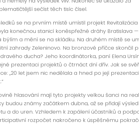
li a neměly na výsledek vliv. Nakonec se ukázalo za
lematičtější sečíst těch tisíc čísel.
ledků se na prvním místě umístil projekt Revitalizácia s
byla konečnou stanicí koněspřežné dráhy Bratislava —
á býlím a mění se na skládku. Na druhém místě se umís
tní zahrady Zeleninovo. Na bronzové příčce skončil pr
 zdravého ducha? Jeho koordinátorka, paní Elena Ursín
ejné prezentaci projektů o čtrnáct dní dřív. Jak se svěř
ce: „20 let jsem nic nedělala a hned po její prezentaci
.“
ovině hlasování mají tyto projekty velkou šanci na rea
ky budou známy začátkem dubna, až se přidají výsled
etu a do uren. Vzhledem k zapálení účastníků a podp
ticipativní rozpočet nakročeno k úspěšnému pokračov