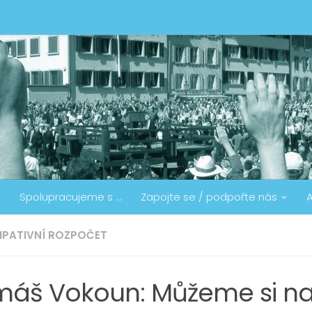
Spolupracujeme s …
Zapojte se / podpořte nás
A
IPATIVNÍ ROZPOČET
máš Vokoun: Můžeme si n