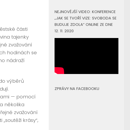
NEJNOVĚJŠÍ VIDEO: KONFERENCE
„JAK SE TVOŘÍ VIZE: SVOBODA SE
BUDUJE ZDOLA“ ONLINE ZE DNE
ěstské části
12. 11. 2020
ovina tajenky
jné zvažování
ech hodinách se
ího nádraží
 do výběrů
ují.
ZPRÁVY NA FACEBOOKU
dami — pomocí
a několika
řejné zvažování
 „soutěži krásy“,