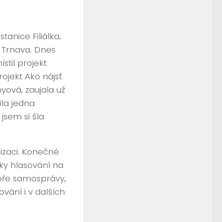
tanice Filiálka,
 Trnava. Dnes
til projekt
ojekt Ako nájsť
yová, zaujala už
ila jedna
 jsem si šla
lizaci. Konečné
ky hlasování na
oře samosprávy,
ání i v dalších