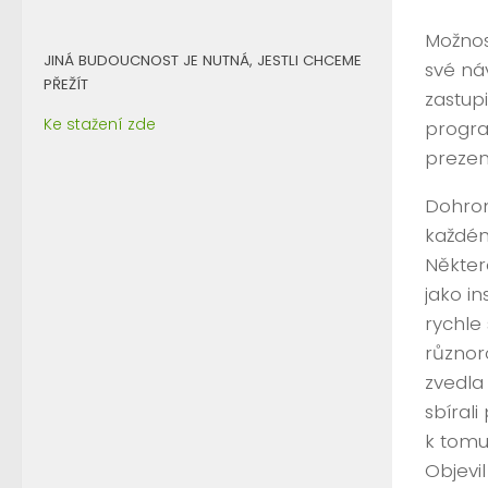
Možnos
JINÁ BUDOUCNOST JE NUTNÁ, JESTLI CHCEME
své ná
PŘEŽÍT
zastup
Ke stažení zde
program
prezen
Dohroma
každém
Někter
jako i
rychle
různor
zvedla
sbíral
k tomu
Objevil