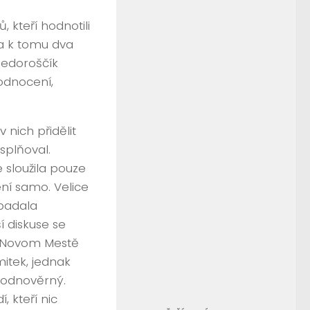
 kteří hodnotili
 a k tomu dva
Nedoroščík
hodnocení,
 nich přidělit
splňoval.
 sloužila pouze
ení samo. Velice
spadala
í diskuse se
 V Novom Mestě
itek, jednak
hodnověrný.
, kteří nic