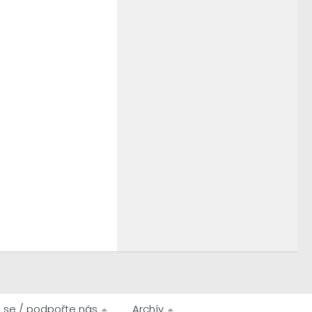
 se / podpořte nás
Archív