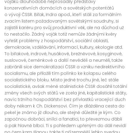
vojáků dlouhodobě neprosadily představy
konzervativních domácích a sovětských potentátů
o vývoji ČSSR. Biľak, Indra apod., kteří stáli za formálním
zvacím listem požadovaným sovětskými soudruhy, si
zajistili kariéru pro svůj produktivní věk, ale na důchod už
to nestačilo. Žádný voják totiž nemůže žádnými kvéry
vyřešit problémy z hospodářství, sociální oblasti,
demokracie, vzdělávání, informací, kultury, ekologie atd.
To biľakové, indrové, husákové, brežněvové, kosyginové,
suslovové, černěnkové a další nevěděli a neuměli, takže
zabránili sice demokratizaci ČSSR a vzniku nedirektivního
socialismu, ale přiložili tím polínko ke kolapsu celého
socialistického bloku. Místo jedné trochu jiné, leč stále
socialistické, avšak méně stalinistické ČSSR dosáhli totální
změny všech svých států ve zcela jiné, kapitalistické státy,
navíc tržního hospodářství bez přívlastků vracející duch
doby někam k Ch. Dickensovi. Čím je dlážděna cesta do
pekel je známo již dlouho, ale stejně důležité je kým. Co
započnou dobráci, snílci a fanatici, to převezmou ďábli
a pak hlavně blbci. Ti s pohledem upřeným do dáli nevidí
po čem kam šlapou, takže ti přízemnější lehko svedou