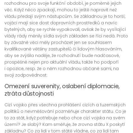
rozhodnou pro svoje funkční období, je poměrně jejich
věc. Když něco zpackají, mohou to ještě napravit než
vládu předají svým nástupcům. Se základnou je to horší,
vojáci mají sice dost dopravních prostředků a navíc
bytelných, aby se rychle vypakovali, avšak že by vysílající
vlády rády měnily sídla svých základen se říci nedá. Proto
by závažné věci měly procházet jen se souhlasem
kvalifikované většiny zastupitelů či lidovým hlasováním,
aby se zvýšila naděje, že rozhodnutí bude nadčasové,
prospěšné nejen pro aktuální vládu, takže ho podpoří
i opozice, resp. že o něm rozhodnou občané sami, na
svoji zodpovědnost.
Omezení suverenity, oslabení diplomacie,
ztráta důstojnosti
Cizí vojsko přes všechna prohlášení cizích a tuzemských
politiků o nevměšování pozměňuje charakter státu. Co je
to za stát, když potřebuje nebo chce cizí vojska na svém
území? Je slabý? Kam směřuje, že zrovna státu X poskytl
základnu? Co za lidi v tom státě vládne, co za lidi tam