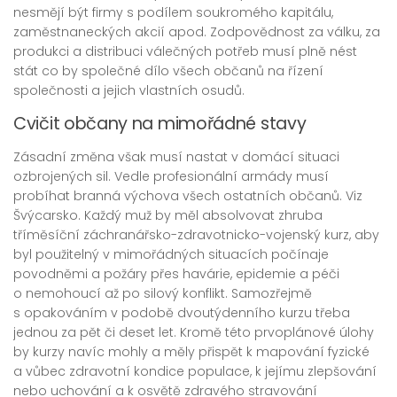
nesmějí být firmy s podílem soukromého kapitálu,
zaměstnaneckých akcií apod. Zodpovědnost za válku, za
produkci a distribuci válečných potřeb musí plně nést
stát co by společné dílo všech občanů na řízení
společnosti a jejich vlastních osudů.
Cvičit občany na mimořádné stavy
Zásadní změna však musí nastat v domácí situaci
ozbrojených sil. Vedle profesionální armády musí
probíhat branná výchova všech ostatních občanů. Viz
Švýcarsko. Každý muž by měl absolvovat zhruba
tříměsíční záchranářsko-zdravotnicko-vojenský kurz, aby
byl použitelný v mimořádných situacích počínaje
povodněmi a požáry přes havárie, epidemie a péči
o nemohoucí až po silový konflikt. Samozřejmě
s opakováním v podobě dvoutýdenního kurzu třeba
jednou za pět či deset let. Kromě této prvoplánové úlohy
by kurzy navíc mohly a měly přispět k mapování fyzické
a vůbec zdravotní kondice populace, k jejímu zlepšování
nebo uchování a k osvětě zdravého stravování