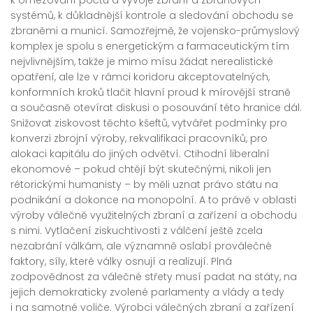
systémů, k důkladnější kontrole a sledování obchodu se
zbraněmi a municí. Samozřejmě, že vojensko-průmyslový
komplex je spolu s energetickým a farmaceutickým tím
nejvlivnějším, takže je mimo mísu žádat nerealistické
opatření, ale lze v rámci koridoru akceptovatelných,
konformních kroků tlačit hlavní proud k mírovější straně
a současně otevírat diskusi o posouvání této hranice dál.
Snižovat ziskovost těchto kšeftů, vytvářet podmínky pro
konverzi zbrojní výroby, rekvalifikaci pracovníků, pro
alokaci kapitálu do jiných odvětví. Ctihodní liberalní
ekonomové – pokud chtějí být skutečnými, nikoli jen
rétorickými humanisty – by měli uznat právo státu na
podnikání a dokonce na monopolní. A to právě v oblasti
výroby válečně využitelných zbraní a zařízení a obchodu
s nimi. Vytlačení ziskuchtivosti z válčení ještě zcela
nezabrání válkám, ale významně oslabí proválečné
faktory, síly, které války osnují a realizují. Plná
zodpovědnost za válečné střety musí padat na státy, na
jejich demokraticky zvolené parlamenty a vlády a tedy
i na samotné voliče. Výrobci válečných zbraní a zařízení