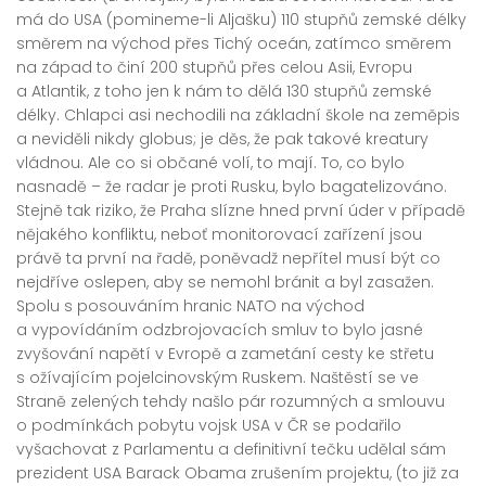
má do USA (pomineme-li Aljašku) 110 stupňů zemské délky
směrem na východ přes Tichý oceán, zatímco směrem
na západ to činí 200 stupňů přes celou Asii, Evropu
a Atlantik, z toho jen k nám to dělá 130 stupňů zemské
délky. Chlapci asi nechodili na základní škole na zeměpis
a neviděli nikdy globus; je děs, že pak takové kreatury
vládnou. Ale co si občané volí, to mají. To, co bylo
nasnadě – že radar je proti Rusku, bylo bagatelizováno.
Stejně tak riziko, že Praha slízne hned první úder v případě
nějakého konfliktu, neboť monitorovací zařízení jsou
právě ta první na řadě, poněvadž nepřítel musí být co
nejdříve oslepen, aby se nemohl bránit a byl zasažen.
Spolu s posouváním hranic NATO na východ
a vypovídáním odzbrojovacích smluv to bylo jasné
zvyšování napětí v Evropě a zametání cesty ke střetu
s ožívajícím pojelcinovským Ruskem. Naštěstí se ve
Straně zelených tehdy našlo pár rozumných a smlouvu
o podmínkách pobytu vojsk USA v ČR se podařilo
vyšachovat z Parlamentu a definitivní tečku udělal sám
prezident USA Barack Obama zrušením projektu, (to již za