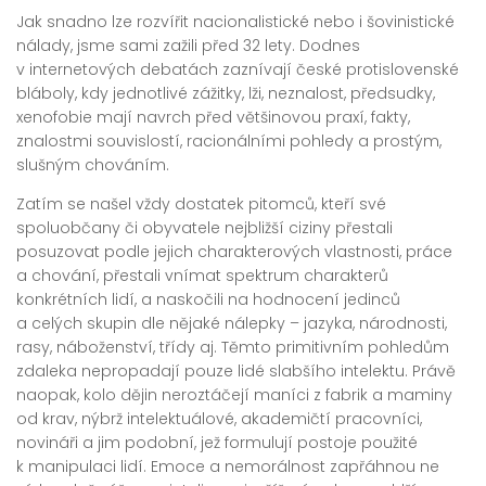
Jak snadno lze rozvířit nacionalistické nebo i šovinistické
nálady, jsme sami zažili před 32 lety. Dodnes
v internetových debatách zaznívají české protislovenské
bláboly, kdy jednotlivé zážitky, lži, neznalost, předsudky,
xenofobie mají navrch před většinovou praxí, fakty,
znalostmi souvislostí, racionálními pohledy a prostým,
slušným chováním.
Zatím se našel vždy dostatek pitomců, kteří své
spoluobčany či obyvatele nejbližší ciziny přestali
posuzovat podle jejich charakterových vlastnosti, práce
a chování, přestali vnímat spektrum charakterů
konkrétních lidí, a naskočili na hodnocení jedinců
a celých skupin dle nějaké nálepky – jazyka, národnosti,
rasy, náboženství, třídy aj. Těmto primitivním pohledům
zdaleka nepropadají pouze lidé slabšího intelektu. Právě
naopak, kolo dějin neroztáčejí maníci z fabrik a maminy
od krav, nýbrž intelektuálové, akademičtí pracovníci,
novináři a jim podobní, jež formulují postoje použité
k manipulaci lidí. Emoce a nemorálnost zapřáhnou ne