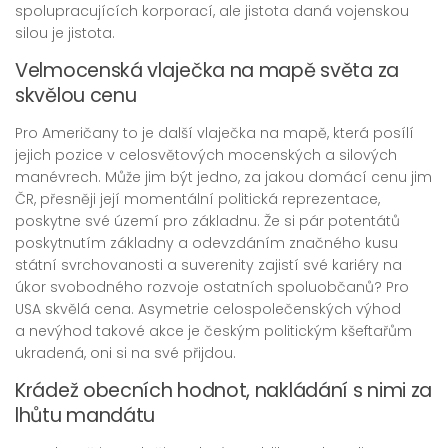
spolupracujících korporací, ale jistota daná vojenskou
silou je jistota.
Velmocenská vlaječka na mapě světa za
skvělou cenu
Pro Američany to je další vlaječka na mapě, která posílí
jejich pozice v celosvětových mocenských a silových
manévrech. Může jim být jedno, za jakou domácí cenu jim
ČR, přesněji její momentální politická reprezentace,
poskytne své území pro základnu. Že si pár potentátů
poskytnutím základny a odevzdáním značného kusu
státní svrchovanosti a suverenity zajistí své kariéry na
úkor svobodného rozvoje ostatních spoluobčanů? Pro
USA skvělá cena. Asymetrie celospolečenských výhod
a nevýhod takové akce je českým politickým kšeftařům
ukradená, oni si na své přijdou.
Krádež obecních hodnot, nakládání s nimi za
lhůtu mandátu