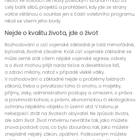
neboť ve volbách se hlasy politickým stranám hází za
celý balík slibů, projektů a prohlášení, kdy jde ze strany
voliče většinou o souhlas jen s částí volebního programu,
nikoli se všemi jeho body.
Nejde o kvalitu života, jde o život
Rozhodování o cizí vojenské základně je totiž mimořádně,
bytostně, životně závažné. Kvůli cizí vojenské základně se
může země stát cílem nějaké vojenské agrese, odvety
a o život mohou přijít naráz tisíce a desetitisíce lidí,
o zdraví milióny, natož v případě vleklé války.
V rozhodování o základně nejde o problémy běžných
zákonů, třeba o privatizaci toho či onoho, o majetky,
příjmy, zisky, administrativní postupy a omezení, o práva
a povinnosti kohosi, o právní, ekonomickou či ekologickou
ochranu nějakého objektu či území atd. V talonu je
nebezpečí ztrát na životech obyvatel. Ne způsob života,
ale sám život. Život mrtvému nevrátíte tak, jako můžete
znova postavit cosi, co bylo zbouráno, tak, jako můžete
zneplatnit nějaký zákon, opatření. Poškozeným můžete