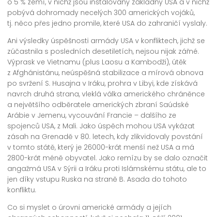
o 5 % zemí, v nichž jsou instalovány základny USA a v nichž
pobývá dohromady necelých 300 amerických vojáků,
tj. něco přes jedno promile, které USA do zahraničí vyslaly.
Ani výsledky úspěšnosti armády USA v konfliktech, jichž se
zúčastnila s posledních desetiletích, nejsou nijak zářné.
Výprask ve Vietnamu (plus Laosu a Kambodži), útěk
z Afghánistánu, neúspěšná stabilizace a mírová obnova
po svržení S. Husajna v Iráku, prohra v Libyi, kde získává
navrch druhá strana, vleklá válka amerického chráněnce
a největšího odběratele amerických zbraní Saúdské
Arábie v Jemenu, vycouvání Francie – dalšího ze
spojenců USA, z Mali. Jako úspěch mohou USA vykázat
zásah na Grenadě v 80. letech, kdy zlikvidovaly povstání
v tomto státě, který je 26000-krát menší než USA a má
2800-krát méně obyvatel. Jako remízu by se dalo označit
angažmá USA v Sýrii a Iráku proti Islámskému státu, ale to
jen díky vstupu Ruska na straně B. Asada do tohoto
konfliktu.
Co si myslet o úrovni americké armády a jejích