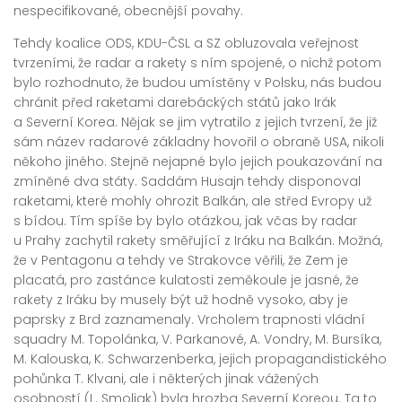
nespecifikované, obecnější povahy.
Tehdy koalice ODS, KDU-ČSL a SZ obluzovala veřejnost
tvrzeními, že radar a rakety s ním spojené, o nichž potom
bylo rozhodnuto, že budou umístěny v Polsku, nás budou
chránit před raketami darebáckých států jako Irák
a Severní Korea. Nějak se jim vytratilo z jejich tvrzení, že již
sám název radarové základny hovořil o obraně USA, nikoli
někoho jiného. Stejně nejapné bylo jejich poukazování na
zmíněné dva státy. Saddám Husajn tehdy disponoval
raketami, které mohly ohrozit Balkán, ale střed Evropy už
s bídou. Tím spíše by bylo otázkou, jak včas by radar
u Prahy zachytil rakety směřující z Iráku na Balkán. Možná,
že v Pentagonu a tehdy ve Strakovce věřili, že Zem je
placatá, pro zastánce kulatosti zeměkoule je jasné, že
rakety z Iráku by musely být už hodně vysoko, aby je
paprsky z Brd zaznamenaly. Vrcholem trapnosti vládní
squadry M. Topolánka, V. Parkanové, A. Vondry, M. Bursíka,
M. Kalouska, K. Schwarzenberka, jejich propagandistického
pohůnka T. Klvani, ale i některých jinak vážených
osobností (L. Smoljak) byla hrozba Severní Koreou. Ta to