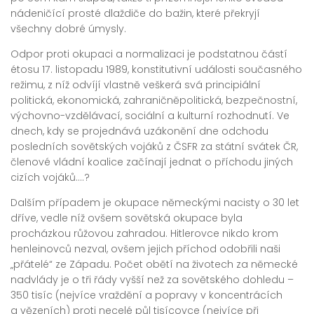
nádeničící prosté dlaždiče do bažin, které překryjí
všechny dobré úmysly.
Odpor proti okupaci a normalizaci je podstatnou částí
étosu 17. listopadu 1989, konstitutivní události současného
režimu, z níž odvíjí vlastně veškerá svá principiální
politická, ekonomická, zahraničněpolitická, bezpečnostní,
výchovno-vzdělávací, sociální a kulturní rozhodnutí. Ve
dnech, kdy se projednává uzákonění dne odchodu
posledních sovětských vojáků z ČSFR za státní svátek ČR,
členové vládní koalice začínají jednat o příchodu jiných
cizích vojáků….?
Dalším případem je okupace německými nacisty o 30 let
dříve, vedle níž ovšem sovětská okupace byla
procházkou růžovou zahradou. Hitlerovce nikdo krom
henleinovců nezval, ovšem jejich příchod odobřili naši
„přátelé“ ze Západu. Počet obětí na životech za německé
nadvlády je o tři řády vyšší než za sovětského dohledu –
350 tisíc (nejvíce vraždění a popravy v koncentrácích
a vězeních) proti necelé půl tisícovce (nejvíce při