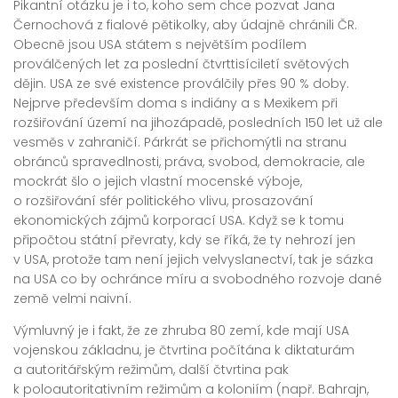
Pikantní otázku je i to, koho sem chce pozvat Jana
Černochová z fialové pětikolky, aby údajně chránili ČR.
Obecně jsou USA státem s největším podílem
proválčených let za poslední čtvrttisíciletí světových
dějin. USA ze své existence proválčily přes 90 % doby.
Nejprve především doma s indiány a s Mexikem při
rozšiřování území na jihozápadě, posledních 150 let už ale
vesměs v zahraničí. Párkrát se přichomýtli na stranu
obránců spravedlnosti, práva, svobod, demokracie, ale
mockrát šlo o jejich vlastní mocenské výboje,
o rozšiřování sfér politického vlivu, prosazování
ekonomických zájmů korporací USA. Když se k tomu
připočtou státní převraty, kdy se říká, že ty nehrozí jen
v USA, protože tam není jejich velvyslanectví, tak je sázka
na USA co by ochránce míru a svobodného rozvoje dané
země velmi naivní.
Výmluvný je i fakt, že ze zhruba 80 zemí, kde mají USA
vojenskou základnu, je čtvrtina počítána k diktaturám
a autoritářským režimům, další čtvrtina pak
k poloautoritativním režimům a koloniím (např. Bahrajn,