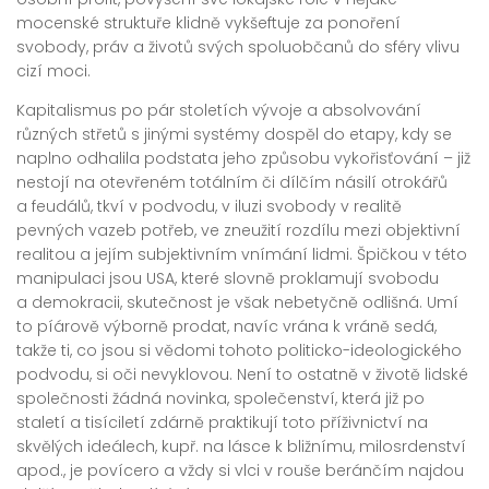
mocenské struktuře klidně vykšeftuje za ponoření
svobody, práv a životů svých spoluobčanů do sféry vlivu
cizí moci.
Kapitalismus po pár stoletích vývoje a absolvování
různých střetů s jinými systémy dospěl do etapy, kdy se
naplno odhalila podstata jeho způsobu vykořisťování – již
nestojí na otevřeném totálním či dílčím násilí otrokářů
a feudálů, tkví v podvodu, v iluzi svobody v realitě
pevných vazeb potřeb, ve zneužití rozdílu mezi objektivní
realitou a jejím subjektivním vnímání lidmi. Špičkou v této
manipulaci jsou USA, které slovně proklamují svobodu
a demokracii, skutečnost je však nebetyčně odlišná. Umí
to píárově výborně prodat, navíc vrána k vráně sedá,
takže ti, co jsou si vědomi tohoto politicko-ideologického
podvodu, si oči nevyklovou. Není to ostatně v životě lidské
společnosti žádná novinka, společenství, která již po
staletí a tisíciletí zdárně praktikují toto příživnictví na
skvělých ideálech, kupř. na lásce k bližnímu, milosrdenství
apod., je povícero a vždy si vlci v rouše beránčím najdou