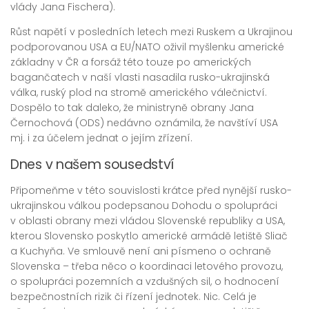
vlády Jana Fischera).
Růst napětí v posledních letech mezi Ruskem a Ukrajinou
podporovanou USA a EU/NATO oživil myšlenku americké
základny v ČR a forsáž této touze po amerických
bagančatech v naší vlasti nasadila rusko-ukrajinská
válka, ruský plod na stromě amerického válečnictví.
Dospělo to tak daleko, že ministryně obrany Jana
Černochová (ODS) nedávno oznámila, že navštíví USA
mj. i za účelem jednat o jejím zřízení.
Dnes v našem sousedství
Připomeňme v této souvislosti krátce před nynější rusko-
ukrajinskou válkou podepsanou Dohodu o spolupráci
v oblasti obrany mezi vládou Slovenské republiky a USA,
kterou Slovensko poskytlo americké armádě letiště Sliač
a Kuchyňa. Ve smlouvě není ani písmeno o ochraně
Slovenska – třeba něco o koordinaci letového provozu,
o spolupráci pozemních a vzdušných sil, o hodnocení
bezpečnostních rizik či řízení jednotek. Nic. Celá je