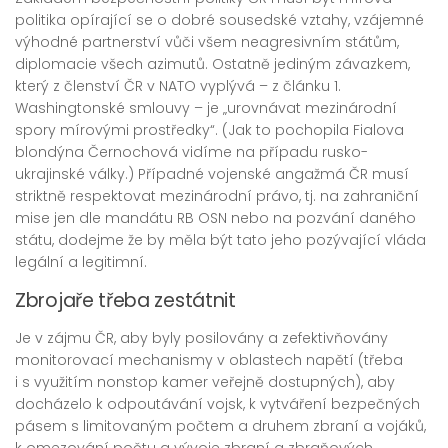
politika opírající se o dobré sousedské vztahy, vzájemné
výhodné partnerství vůči všem neagresivním státům,
diplomacie všech azimutů. Ostatně jediným závazkem,
který z členství ČR v NATO vyplývá – z článku 1.
Washingtonské smlouvy – je „urovnávat mezinárodní
spory mírovými prostředky“. (Jak to pochopila Fialova
blondýna Černochová vidíme na případu rusko-
ukrajinské války.) Případné vojenské angažmá ČR musí
striktně respektovat mezinárodní právo, tj. na zahraniční
mise jen dle mandátu RB OSN nebo na pozvání daného
státu, dodejme že by měla být tato jeho pozývající vláda
legální a legitimní.
Zbrojaře třeba zestátnit
Je v zájmu ČR, aby byly posilovány a zefektivňovány
monitorovací mechanismy v oblastech napětí (třeba
i s využitím nonstop kamer veřejně dostupných), aby
docházelo k odpoutávání vojsk, k vytváření bezpečných
pásem s limitovaným počtem a druhem zbraní a vojáků,
k omezování počtu a vývoje zbraní a zbraňových