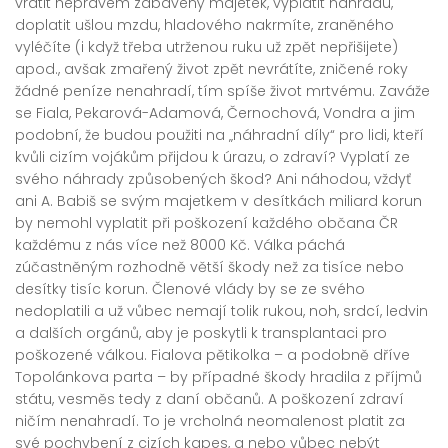
vrátit neprávem zabavený majetek, vyplatit náhradu,
doplatit ušlou mzdu, hladového nakrmíte, zraněného
vyléčíte (i když třeba utrženou ruku už zpět nepřišijete)
apod., avšak zmařený život zpět nevrátíte, zničené roky
žádné peníze nenahradí, tím spíše život mrtvému. Zaváže
se Fiala, Pekarová-Adamová, Černochová, Vondra a jim
podobní, že budou použiti na „náhradní díly“ pro lidi, kteří
kvůli cizím vojákům přijdou k úrazu, o zdraví? Vyplatí ze
svého náhrady způsobených škod? Ani náhodou, vždyť
ani A. Babiš se svým majetkem v desítkách miliard korun
by nemohl vyplatit při poškození každého občana ČR
každému z nás více než 8000 Kč. Válka páchá
zúčastněným rozhodně větší škody než za tisíce nebo
desítky tisíc korun. Členové vlády by se ze svého
nedoplatili a už vůbec nemají tolik rukou, noh, srdcí, ledvin
a dalších orgánů, aby je poskytli k transplantaci pro
poškozené válkou. Fialova pětikolka – a podobně dříve
Topolánkova parta – by případné škody hradila z příjmů
státu, vesměs tedy z daní občanů. A poškození zdraví
ničím nenahradí. To je vrcholná neomalenost platit za
své pochybení z cizích kapes, a nebo vůbec nebýt