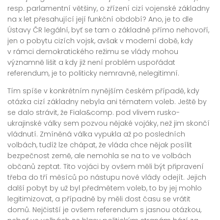
resp. parlamentní většiny, o zřízení cizí vojenské základny
na x let přesahující její funkční období? Ano, je to dle
Ústavy ČR legální, byť se tam o základně přímo nehovoří,
jen o pobytu cizích vojsk, avšak v moderní době, kdy
v rámci demokratického režimu se vlády mohou
významně lišit a kdy již není problém uspořádat
referendum, je to politicky nemravné, nelegitimní.
Tím spíše v konkrétním nynějším českém případě, kdy
otázka cizí základny nebyla ani tématem voleb. Ještě by
se dalo strávit, že Fiala&comp. pod vlivem rusko-
ukrajinské války sem pozvou nějaké vojáky, než jim skončí
vládnutí. Zmíněná válka vypukla až po posledních
volbách, tudíž lze chápat, že vláda chce nějak posílit
bezpečnost země, ale nemohla se na to ve volbách
občanů zeptat. Tito vojáci by ovšem měli být připravení
třeba do tří měsíců po nástupu nové vlády odejít. Jejich
další pobyt by už byl předmětem voleb, to by jej mohlo
legitimizovat, a případně by měli dost času se vrátit
domů. Nejčistší je ovšem referendum s jasnou otázkou,