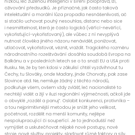
nízkou, leč zúženou inteligenci v šíření polopravd, lží,
oživování předsudků. Je příznačné, jak často taková
intelektuální a morální lůza propadla nesnášenlivosti, ač
si stačilo uchovat pouhý nesouhlas, distanc nebo sice
i nesmiřitelnost, která je často logická (věřící-nevěřící,
vykořisťující-vykořisťovaný), ale vůbec z ní nevyplývá
nutnost člověka jiného názoru nenávidět, ponižovat,
utlačovat, vykořisťovat, věznit, vraždit. Tragického rozměru
národnostního rozeštvávání dosáhla soudobá Evropa na
Balkánu a v posledních letech se o to snaží EU a USA proti
Rusku. Ne, že by ten kdosi v zákulisí chtěl vyzdvihnout tu
Čechy, tu Slováky, onde Maďary, jinde Chorvaty, pak zase
Slovince atd. Ne, nemiluje žádný z těchto národů,
podkuřuje všem, ovšem vždy zvlášť, leč nacionalisté to
nechtějí vidět a žijí v iluzi regionální výjimečnosti, ačkoli jde
o obvyklé „rozděl a panuj“. Oslabit konkurenci, protivníka –
a tou nejprimitivnější metodou je snížit jeho velikost,
početnost, rozdělit na menší komunity, nejlépe
nespolupracující či soupeřící. Je to jednodušší než
vymýšlet a uskutečňovat nějaké nové postupy, nové
stroje, nové služby, projekty, slaďovat různé faktory a síly,