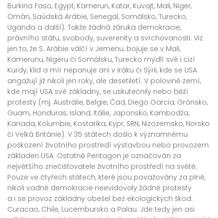
Burkina Faso, Egypt, Kamerun, Katar, Kuvajt, Mali, Niger,
Omán, Saúdská Arábie, Senegal, Somálsko, Turecko,
Uganda a další). Takže žádná záruka demokracie,
právního státu, svobody, suverenity a svrchovanosti. Viz
jen to, že S. Arábie válčí v Jemenu, bojuje se v Mali,
Kamerunu, Nigeru či Somálsku, Turecko mydlí své i cizí
Kurdy, klid a mír nepanuje ani v Iráku či Sýrii, kde se USA
angažují již nikoli jen roky, ale desetiletí. V polovině zemí,
kde mají USA své základny, se uskutečnily nebo běží
protesty (mj. Austrálie, Belgie, Čad, Diego Garcia, Grónsko,
Guam, Honduras, Island, Itálie, Japonsko, Kambodža,
Kanada, Kolumbie, Kostarika, Kypr, SRN, Nizozemsko, Norsko
či Velká Británie). V 35 státech došlo k významnému
poškození životního prostředí výstavbou nebo provozem
základen USA. Ostatně Pentagon je označován za
největšího znečišťovatele životního prostředí na světě.
Pouze ve čtyřech státech, které jsou považovány za plné,
nikoli vadné demokracie neevidovaly žádné protesty
a i se provoz základny obešel bez ekologických škod:
Curacao, Chile, Lucembursko a Palau. Jde tedy jen asi