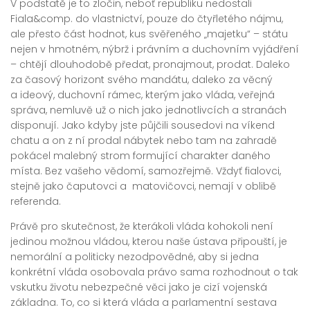
V podstatě je to zločin, neboť republiku nedostali
Fiala&comp. do vlastnictví, pouze do čtyřletého nájmu,
ale přesto část hodnot, kus svěřeného „majetku“ – státu
nejen v hmotném, nýbrž i právním a duchovním vyjádření
– chtějí dlouhodobě předat, pronajmout, prodat. Daleko
za časový horizont svého mandátu, daleko za věcný
a ideový, duchovní rámec, kterým jako vláda, veřejná
správa, nemluvě už o nich jako jednotlivcích a stranách
disponují. Jako kdyby jste půjčili sousedovi na víkend
chatu a on z ní prodal nábytek nebo tam na zahradě
pokácel malebný strom formující charakter daného
místa. Bez vašeho vědomí, samozřejmě. Vždyť fialovci,
stejně jako čaputovci a matovičovci, nemají v oblibě
referenda.
Právě pro skutečnost, že kterákoli vláda kohokoli není
jedinou možnou vládou, kterou naše ústava připouští, je
nemorální a politicky nezodpovědné, aby si jedna
konkrétní vláda osobovala právo sama rozhodnout o tak
vskutku životu nebezpečné věci jako je cizí vojenská
základna. To, co si která vláda a parlamentní sestava