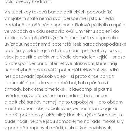
další ovečky k odírání.
V situaci, kdy taková banda politických podvodníků
v nějakém státě nemá svoji perspektivu jistou, hledá
podobně zaměřeného spojence. Fialová pětikolka uspěla
ve volbách a vládu sestavila kvůli umnému spojení do
koalic, avšak při příští výměně gum může v depu sakra
uvíznout, neboť nemá potenciál řešit národohospodářské
problémy, zvládne ještě tak odklánět penězotoky, sotva
však je posílit a zefektivnit. Vedle domácích kejklů – snaze
o korespondenční a internetové hlasování, které mají
nepochybně daleko větší potenciál falšování výsledků
než dosavadní způsob voleb – si proto chce pořídit
i zahraniční pojistku v podobě bot, kol a pásů cizí
armády, konkrétně americké. Fiala&comp. si patrně
uvědomují, že přes všechna mediální balamucení
a politické šarády nemají na to uspokojivě – pro občany
– řešit ekonomické, sociální, bezpečnostní, ekologické
a další požadavky, takže silný klacek strýčka Sama se jim
bude hodit. Nejprve jsou samozřejmě na řadě měkké síly
v podobě koupených médií, cinknutých neziskovek,