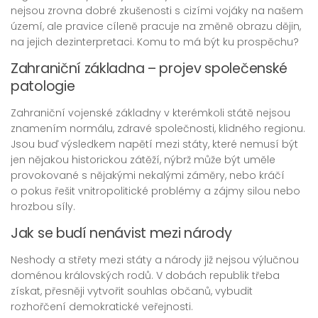
nejsou zrovna dobré zkušenosti s cizími vojáky na našem
území, ale pravice cíleně pracuje na změně obrazu dějin,
na jejich dezinterpretaci. Komu to má být ku prospěchu?
Zahraniční základna – projev společenské
patologie
Zahraniční vojenské základny v kterémkoli státě nejsou
znamením normálu, zdravé společnosti, klidného regionu.
Jsou buď výsledkem napětí mezi státy, které nemusí být
jen nějakou historickou zátěží, nýbrž může být uměle
provokované s nějakými nekalými záměry, nebo kráčí
o pokus řešit vnitropolitické problémy a zájmy silou nebo
hrozbou síly.
Jak se budí nenávist mezi národy
Neshody a střety mezi státy a národy již nejsou výlučnou
doménou královských rodů. V dobách republik třeba
získat, přesněji vytvořit souhlas občanů, vybudit
rozhořčení demokratické veřejnosti.