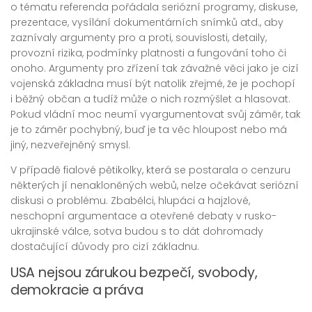
o tématu referenda pořádala seriózní programy, diskuse,
prezentace, vysílání dokumentárních snímků atd., aby
zaznívaly argumenty pro a proti, souvislosti, detaily,
provozní rizika, podmínky platnosti a fungování toho či
onoho. Argumenty pro zřízení tak závažné věci jako je cizí
vojenská základna musí být natolik zřejmé, že je pochopí
i běžný občan a tudíž může o nich rozmýšlet a hlasovat.
Pokud vládní moc neumí vyargumentovat svůj záměr, tak
je to záměr pochybný, buď je ta věc hloupost nebo má
jiný, nezveřejněný smysl.
V případě fialové pětikolky, která se postarala o cenzuru
některých jí nenakloněných webů, nelze očekávat seriózní
diskusi o problému. Zbabělci, hlupáci a hajzlové,
neschopní argumentace a otevřené debaty v rusko-
ukrajinské válce, sotva budou s to dát dohromady
dostačující důvody pro cizí základnu.
USA nejsou zárukou bezpečí, svobody,
demokracie a práva