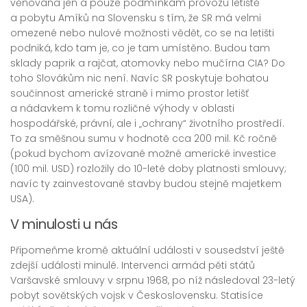
věnována jen a pouze podmínkám provozu letiště
a pobytu Amíků na Slovensku s tím, že SR má velmi
omezené nebo nulové možnosti vědět, co se na letišti
podniká, kdo tam je, co je tam umístěno. Budou tam
sklady paprik a rajčat, atomovky nebo mučírna CIA? Do
toho Slovákům nic není. Navíc SR poskytuje bohatou
součinnost americké straně i mimo prostor letišť
a nádavkem k tomu rozličné výhody v oblasti
hospodářské, právní, ale i „ochrany“ životního prostředí.
To za směšnou sumu v hodnotě cca 200 mil. Kč ročně
(pokud bychom avízované možné americké investice
(100 mil. USD) rozložily do 10-leté doby platnosti smlouvy;
navíc ty zainvestované stavby budou stejně majetkem
USA).
V minulosti u nás
Připomeňme kromě aktuální události v sousedství ještě
zdejší události minulé. Intervenci armád pěti států
Varšavské smlouvy v srpnu 1968, po níž následoval 23-letý
pobyt sovětských vojsk v Československu. Statisíce