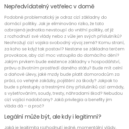
Nepředvídatelný vetřelec v domě
Podobně problematický je odraz cizí základny do
domácí politiky. Jak je eliminováno riziko, že tato
ozbrojená jednotka nevstoupí do vnitřní politiky, ať již
z rozhodnutí své vlády nebo z vůle jen svých příslušníků?
Neohrožují cizí vojska svobodný vývoj země? Komu straní,
za koho se když tak postaví? Nestane se základna terčem
provokace, aby cizí moc vstoupila do domácího dění?
Jakým prvkem bude existence základny v hospodářství,
právu a životním prostředí daného státu? Bude mít celní
a daňové úlevy, jaké mzdy bude platit domorodcům za
práci, co veřejné zakázky, pojištění za škody? Jakpak to
bude s přestupky a trestnými činy příslušníků cizí armády,
s vyšetřováním, soudy, tresty, náhradami škod? Nebudou
cizí vojáci nadobčany? Jaká privilegia a benefity jim
vláda dá – a proč?
Legální může být, ale kdy i legitimní?
Jaká je legitimita rozhodnutí jedné, momentální vlády,