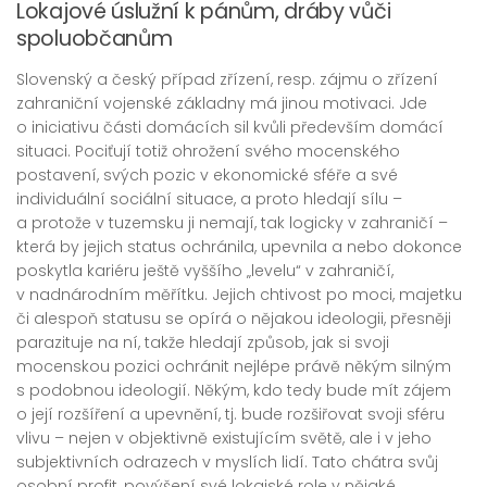
Lokajové úslužní k pánům, dráby vůči
spoluobčanům
Slovenský a český případ zřízení, resp. zájmu o zřízení
zahraniční vojenské základny má jinou motivaci. Jde
o iniciativu části domácích sil kvůli především domácí
situaci. Pociťují totiž ohrožení svého mocenského
postavení, svých pozic v ekonomické sféře a své
individuální sociální situace, a proto hledají sílu –
a protože v tuzemsku ji nemají, tak logicky v zahraničí –
která by jejich status ochránila, upevnila a nebo dokonce
poskytla kariéru ještě vyššího „levelu“ v zahraničí,
v nadnárodním měřítku. Jejich chtivost po moci, majetku
či alespoň statusu se opírá o nějakou ideologii, přesněji
parazituje na ní, takže hledají způsob, jak si svoji
mocenskou pozici ochránit nejlépe právě někým silným
s podobnou ideologií. Někým, kdo tedy bude mít zájem
o její rozšíření a upevnění, tj. bude rozšiřovat svoji sféru
vlivu – nejen v objektivně existujícím světě, ale i v jeho
subjektivních odrazech v myslích lidí. Tato chátra svůj
osobní profit, povýšení své lokajské role v nějaké