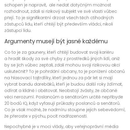
schopen je napravit, ale nedat dotyčným možnost
rozhodnout, zdali si rizikový subjekt ve své vlasti vůbec
přejí. To je signifikantní drzost všech těch ctihodných
zástupců lidu, kteří chtějí být především vládci, nikoli
zástupci lidu.
Argumenty musejí být jasné každému
Co to je za gaunery, kteří chtějí budovat svoji kariéru
a hradit škody za své chyby z prostředků jiných lidí, aniž
by se jich vůbec zeptali, zdali mohou svoji rizikovou akci
uskutečnit? To je pohrdání občany, to je ponížení občanů
na hlasovací tajtrdlíky, kteří jednou za pár let si mají
vybrat bandu darebáků, kteří je budou další roky ždímat,
odírat a klidně i obětovat. Neobstojí žvásty, že občané
věci nerozumí. Poslancům a senátorům určitě nepřibyde
20 bodů IQ, když vyfasují průkazky poslanců a senátorů.
Co je však možné, že nadmíru stoupne jejich sebevědomí,
že přeroste v pýchu, pocit nadřazenosti.
Nepochybně je v moci vlády, aby veřejnoprávní média