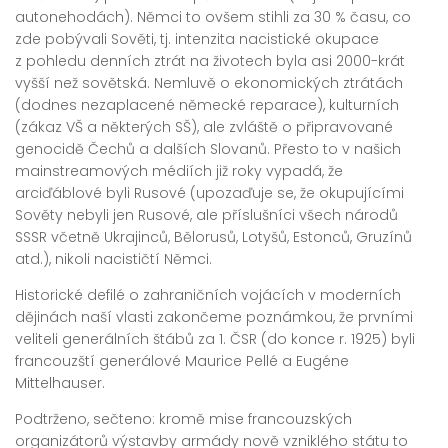
autonehodách). Němci to ovšem stihli za 30 % času, co
zde pobývali Sověti, tj. intenzita nacistické okupace
z pohledu denních ztrát na životech byla asi 2000-krát
vyšší než sovětská. Nemluvě o ekonomických ztrátách
(dodnes nezaplacené německé reparace), kulturních
(zákaz VŠ a některých SŠ), ale zvláště o připravované
genocidě Čechů a dalších Slovanů. Přesto to v našich
mainstreamových médiích již roky vypadá, že
arciďáblové byli Rusové (upozaďuje se, že okupujícími
Sověty nebyli jen Rusové, ale příslušníci všech národů
SSSR včetně Ukrajinců, Bělorusů, Lotyšů, Estonců, Gruzínů
atd.), nikoli nacističtí Němci.
Historické defilé o zahraničních vojácích v moderních
dějinách naší vlasti zakončeme poznámkou, že prvními
veliteli generálních štábů za 1. ČSR (do konce r. 1925) byli
francouzští generálové Maurice Pellé a Eugéne
Mittelhauser.
Podtrženo, sečteno: kromě mise francouzských
organizátorů výstavby armády nově vzniklého státu to