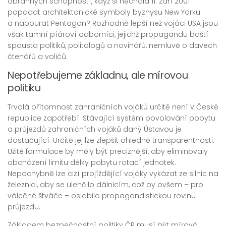
obranných schopností, když si nechala 11. září 2001
popadat architektonické symboly byznysu New Yorku
a nabourat Pentagon? Rozhodně lepší než vojáci USA jsou
však tamní píároví odborníci, jejichž propagandu baští
spousta politiků, politologů a novinářů, nemluvě o davech
čtenářů a voličů.
Nepotřebujeme základnu, ale mírovou
politiku
Trvalá přítomnost zahraničních vojáků určitě není v České
republice zapotřebí. Stávající systém povolování pobytu
a průjezdů zahraničních vojáků daný Ústavou je
dostačující. Určitě jej lze zlepšit ohledně transparentnosti.
Užité formulace by měly být preciznější, aby eliminovaly
obcházení limitu délky pobytu rotací jednotek.
Nepochybně lze cizí projíždějící vojáky vykázat ze silnic na
železnici, aby se ulehčilo dálnicím, což by ovšem – pro
válečné štváče – oslabilo propagandistickou rovinu
průjezdu.
Základem bezpečnostní politiky ČR musí být mírová