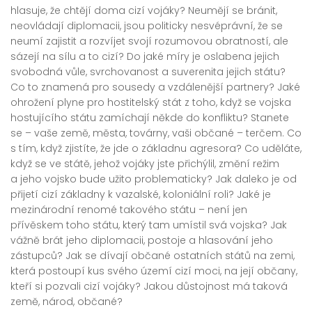
hlasuje, že chtějí doma cizí vojáky? Neumějí se bránit,
neovládají diplomacii, jsou politicky nesvéprávní, že se
neumí zajistit a rozvíjet svojí rozumovou obratností, ale
sázejí na sílu a to cizí? Do jaké míry je oslabena jejich
svobodná vůle, svrchovanost a suverenita jejich státu?
Co to znamená pro sousedy a vzdálenější partnery? Jaké
ohrožení plyne pro hostitelský stát z toho, když se vojska
hostujícího státu zamíchají někde do konfliktu? Stanete
se – vaše země, města, továrny, vaši občané – terčem. Co
s tím, když zjistíte, že jde o základnu agresora? Co uděláte,
když se ve státě, jehož vojáky jste přichýlil, změní režim
a jeho vojsko bude užito problematicky? Jak daleko je od
přijetí cizí základny k vazalské, koloniální roli? Jaké je
mezinárodní renomé takového státu – není jen
přívěskem toho státu, který tam umístil svá vojska? Jak
vážně brát jeho diplomacii, postoje a hlasování jeho
zástupců? Jak se dívají občané ostatních států na zemi,
která postoupí kus svého území cizí moci, na její občany,
kteří si pozvali cizí vojáky? Jakou důstojnost má taková
země, národ, občané?