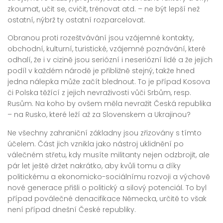
zkoumat, učit se, cvičit, trénovat atd. – ne být lepší než
ostatní, nýbrž ty ostatní rozparcelovat.
Obranou proti rozeštvávání jsou vzájemné kontakty,
obchodní, kulturní, turistické, vzájemné poznávání, které
odhalí, že i v cizině jsou seriózní i neseriózní lidé a že jejich
podíl v každém národě je přibližně stejný, takže hned
jedna nálepka může začít blednout. To je případ Kosova
či Polska těžící z jejich nevraživosti vůči Srbům, resp.
Rusům. Na koho by ovšem měla nevražit Česká republika
– na Rusko, které leží až za Slovenskem a Ukrajinou?
Ne všechny zahraniční základny jsou zřizovány s tímto
účelem. Část jich vznikla jako nástroj uklidnění po
válečném střetu, kdy musíte militanty nejen odzbrojit, ale
pár let ještě držet nakrátko, aby kvůli tomu a díky
politickému a ekonomicko-sociálnímu rozvoji a výchově
nové generace přišli o politický a silový potenciál. To byl
případ poválečné denacifikace Německa, určitě to však
není případ dnešní České republiky.